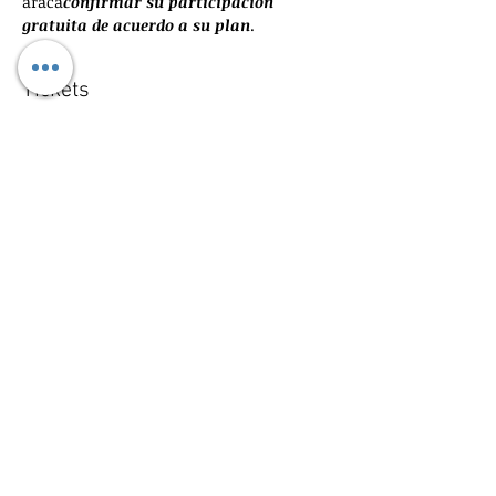
araca
confirmar su participación 
gratuita de acuerdo a su plan
. 
Tickets
Venta finalizada
Tipo de entrada
Precio
Leer más
Precio
USD 55.00
Comparte