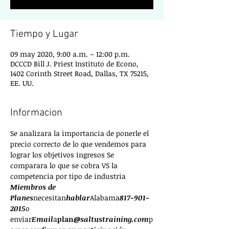
Tiempo y Lugar
09 may 2020, 9:00 a.m. – 12:00 p.m.
DCCCD Bill J. Priest Instituto de Econo,
1402 Corinth Street Road, Dallas, TX 75215,
EE. UU.
Informacion
Se analizara la importancia de ponerle el 
precio correcto de lo que vendemos para 
lograr los objetivos ingresos Se 
comparara lo que se cobra VS la 
competencia por tipo de industria
Miembros de 
Planes
necesitan
hablar
Alabama
817-901-
2015
o 
enviar
Email
a
plan
@saltustraining.com
p